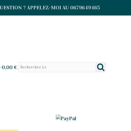
UESTION ? APPELEZ-MOI AU 0679649465
-
0,00 €