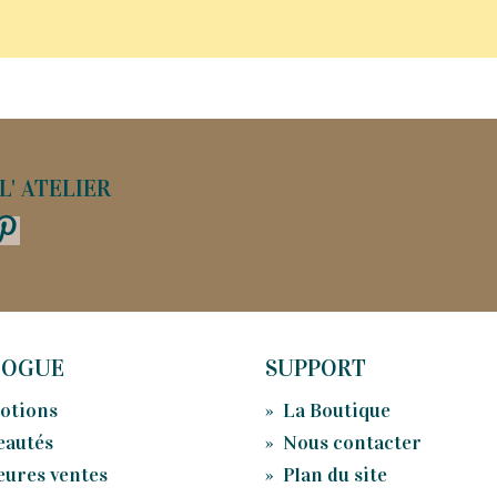
L' ATELIER
LOGUE
SUPPORT
otions
»
La Boutique
eautés
»
Nous contacter
eures ventes
»
Plan du site